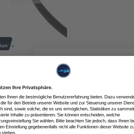
5€ 
für dein
mationen
ufstelldach passend für VW T4 Westfalia
 - muß ggf. werkstattmäßig gekürzt werden