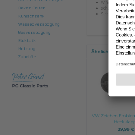
Windabweiser zum
schützt das Aufst
Dekor Folien
Selbstklebend
Kühlschrank
Wasserversorgung
Gasversorgung
Elektrik
Heizung
Ähnliche Artikel
Zubehör
VW Zeichen Emblem
Heckklappe
29,99 €