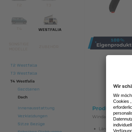
T2
T3
T4
WESTFALIA
SONSTIGE
ZUBEHÖR
MODELLE
T2 Westfalia
T3 Westfalia
T4 Westfalia
Gardienen
Dach
Produktinfor
Innenausstattung
Verkleidungen
Windabweiser für A
Sitze Bezüge
Länge ca. 1,60m
Scheiben Dichtungen