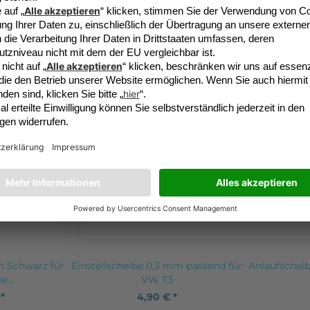
 Aufkleben auf dem Fahrzeugdach
elldach
vor Wind und Regen und natürlich vor Schmutz
Für eine kleine Überraschung per Newsl
Kunden kauften auch
Kunden haben sich ebenfalls 
Die
Datenschutzbesti
 Schwarz für
Einstellscheibe 0,3 mm passend für
Anlaufschei
...
VW T3
 *
4,90 € *