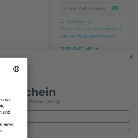
Ich habe die
Datenschutzbestimmungen
zur Kenntnis genommen.
37,95 € *
inkl. MwSt.
zzgl. Versandkosten
Momentan nicht
verfügbar
Gutschein
Merken
Empfehlen
e Newsletter-Anmeldung
Informationen zur
Produktsicherheit (GPSR)