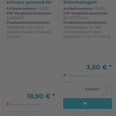
schwarz passend für
Sicherheitsgurt
den VW...
passend für VW T3...
Artikelnummer:
10567
Artikelnummer:
10439
VW Vergleichsnummer:
VW Vergleichsnummer:
221881477
357857719 01C
Produktinformationen:
Produktinformationen:
Blende am Sitz links,
Abdeckkappe für den
passend für alle T3 Busse
Sicherheitsgurt oben,
schwarz
passend für VW T3 und T4.
1 Stück schwarz
3,50 € *
Sofort versandfertig, Lieferzeit ca. 1-3
Werktage
Anzahl:
18,90 € *
Momentan nicht verfügbar