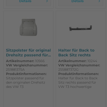
Details
Details
Sitzpolster für original
Halter für Back to
Drehsitz passend für...
Back Sitz rechts
passend für...
Artikelnummer:
10566
Artikelnummer:
10244
VW Vergleichsnummer:
VW Vergleichsnummer:
251881375A
255887372G
Produktinformationen:
Produktinformationen:
Sitzpolster passend für
Halter für Back to Back
den originalen Drehsitz
Sitz rechts passend für
des VW T3
VW T3 hochwertige
Schaumstoffpolster für
Nachfertigung Made in
Fahrer- und Beifahrersitz
Germany
Standard NUR FÜR
FAHRZEUGE MIT