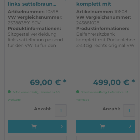
links sattelbraun...
komplett mit
Rückenlehne...
Artikelnummer:
10598
Artikelnummer:
10608
VW Vergleichsnummer:
VW Vergleichsnummer:
253883891 90V
245881028
Produktinformationen:
Produktinformationen:
Sitzgestellverkleidung
Beifahrersitzbank
links sattelbraun passend
komplett mit Rückenlehne
für den VW T3 für den
2-sitzig rechts original VW
Drehsitz im Fahrgastraum
Ersatzteil komplett mit
original VW Ersatzteil
Rückenlehne und
sattelbraun
Polsterung zum beziehen
2 Sitzer Fahrerhaus rechts
69,00 € *
499,00 € *
Sofort versandfertig, Lieferzeit ca. 1-3
Sofort versandfertig, Lieferzeit ca. 1-3
Werktage
Werktage
Anzahl:
Anzahl: