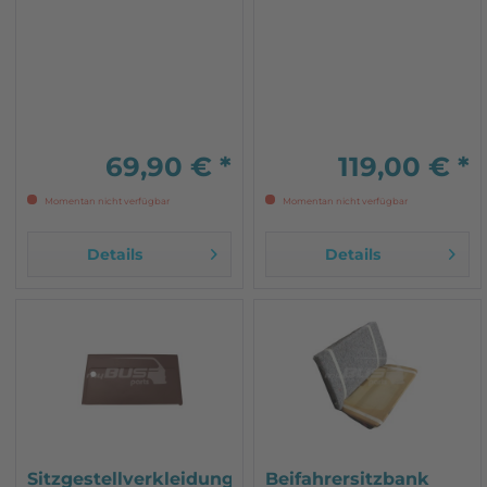
Bundeswehr auch hinten,
Fahrzeug passend ist
wenn in der Sitzreihe ein
Einzelsitz verbaut ist
69,90 € *
119,00 € *
Momentan nicht verfügbar
Momentan nicht verfügbar
Details
Details
Sitzgestellverkleidung
Beifahrersitzbank