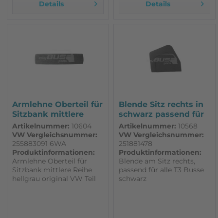
Details
Details
Armlehne Oberteil für
Blende Sitz rechts in
Sitzbank mittlere
schwarz passend für
Reihe...
den...
Artikelnummer:
10604
Artikelnummer:
10568
VW Vergleichsnummer:
VW Vergleichsnummer:
255883091 6WA
251881478
Produktinformationen:
Produktinformationen:
Armlehne Oberteil für
Blende am Sitz rechts,
Sitzbank mittlere Reihe
passend für alle T3 Busse
hellgrau original VW Teil
schwarz
NOS begrenzt verfügbar