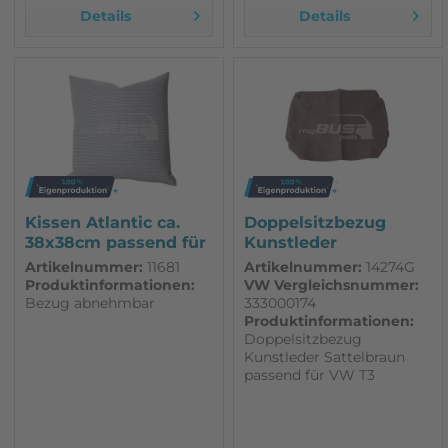
Details
Details
Für eine kleine Überraschung per Newsletter zu deinem Geburtstag
Die
Datenschutzbestimmungen
habe ich zur Kenntnis genommen
ANMELDEN
NEIN, DANKE
Kissen Atlantic ca.
Doppelsitzbezug
38x38cm passend für
Kunstleder
VW T3...
Sattelbraun passend...
Artikelnummer:
11681
Artikelnummer:
14274G
Produktinformationen:
VW Vergleichsnummer:
Bezug abnehmbar
333000174
Produktinformationen:
Doppelsitzbezug
Kunstleder Sattelbraun
passend für VW T3