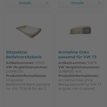
Details
Details
Sitzpolster
Armlehne links
Beifahrersitzbank
passend für VW T3
passend für VW T3
Artikelnummer:
10920
Artikelnummer:
10876
VW Vergleichsnummer:
VW Vergleichsnummer:
245881376
251881081 KH1
Produktinformationen:
Produktinformationen:
Sitzpolster
Armlehne links ohne
Beifahrersitzbank passend
Bezug passend für VW T3
für VW T3 NUR für die 2
original VW Ersatzteil
sitzige Beifahrersitzbank
NOS - begrenzt verfügbar
Schaumstoffpolster alle
bitte vorher mit der
Modelle, auch DOKA,
Teilenummer vergleichen
Pritsche Doka
ob diese Armlehne für ihr