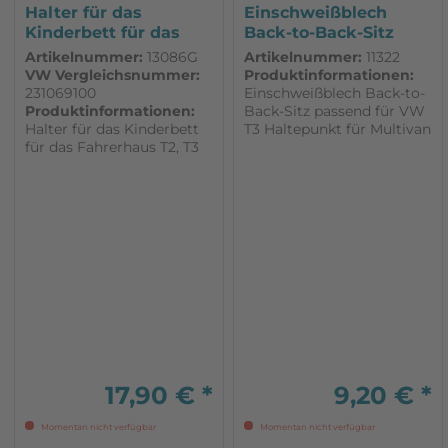
Halter für das
Einschweißblech
Kinderbett für das
Back-to-Back-Sitz
Fahrerhaus...
passend für...
Artikelnummer:
13086G
Artikelnummer:
11322
VW Vergleichsnummer:
Produktinformationen:
231069100
Einschweißblech Back-to-
Produktinformationen:
Back-Sitz passend für VW
Halter für das Kinderbett
T3 Haltepunkt für Multivan
für das Fahrerhaus T2, T3
Sitz Gewinde M8
_____________________________
In der Regel werden alle...
17,90 € *
9,20 € *
Momentan nicht verfügbar
Momentan nicht verfügbar