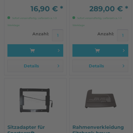
des Batteriefachs (wenn
vorhanden) muss
16,90 € *
289,00 € *
eingekürzt werden. Evtl
sind...
Sofort versandfertig, Lieferzeit ca. 1-3
Sofort versandfertig, Lieferzeit ca. 1-3
Werktage
Werktage
Anzahl:
Anzahl:
Details
Details
Sitzadapter für
Rahmenverkleidung