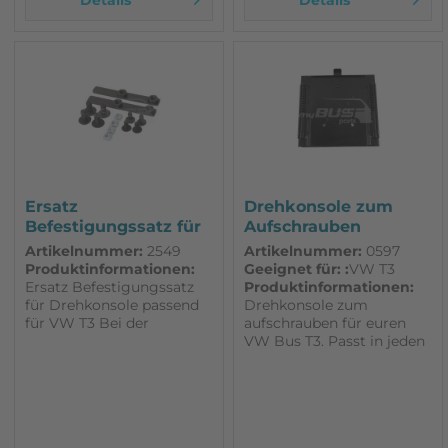
Ersatz
Drehkonsole zum
Befestigungssatz für
Aufschrauben
Drehkonsole
passend für VW T3
Artikelnummer:
2549
Artikelnummer:
0597
passend...
Produktinformationen:
Geeignet für: :
VW T3
Ersatz Befestigungssatz
Produktinformationen:
für Drehkonsole passend
Drehkonsole zum
für VW T3 Bei der
aufschrauben für euren
Drehkonsole selbst, sind
VW Bus T3. Passt in jeden
alle
VW Bus T3. Die
Befestigungsmaterialien
Sitzposition erhöht sich
dabei
um ca. 3,5 cm. Sie ist
rechts und links
verwendbar. Der Deckel