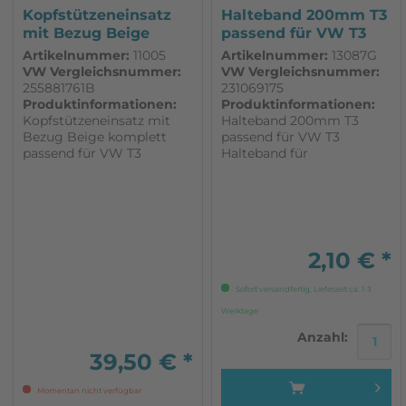
Kopfstützeneinsatz
Halteband 200mm T3
mit Bezug Beige
passend für VW T3
komplett...
Artikelnummer:
11005
Artikelnummer:
13087G
VW Vergleichsnummer:
VW Vergleichsnummer:
255881761B
231069175
Produktinformationen:
Produktinformationen:
Kopfstützeneinsatz mit
Halteband 200mm T3
Bezug Beige komplett
passend für VW T3
passend für VW T3
Halteband für
Spirituskocher Halteband
Schranktür rechts Joker
Halteband Küchenschrank
Halteband Sitz Multivan
2,10 € *
Sofort versandfertig, Lieferzeit ca. 1-3
Werktage
Anzahl:
39,50 € *
Momentan nicht verfügbar