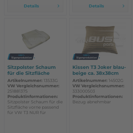
Details
Details
Sitzpolster Schaum
Kissen T3 Joker blau-
für die Sitzfläche
beige ca. 38x38cm
vorne...
passend...
Artikelnummer:
13533G
Artikelnummer:
14502G
VW Vergleichsnummer:
VW Vergleichsnummer:
251881375
333000503
Produktinformationen:
Produktinformationen:
Sitzpolster Schaum für die
Bezug abnehmbar
Sitzfläche vorne passend
für VW T3 NUR für
Standartsitz, nicht für
Drehsitz
Schaumstoffpolster