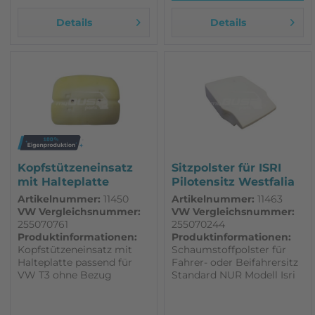
Details
Details
Kopfstützeneinsatz
Sitzpolster für ISRI
mit Halteplatte
Pilotensitz Westfalia
passend für...
Artikelnummer:
11450
Artikelnummer:
11463
VW Vergleichsnummer:
VW Vergleichsnummer:
255070761
255070244
Produktinformationen:
Produktinformationen:
Kopfstützeneinsatz mit
Schaumstoffpolster für
Halteplatte passend für
Fahrer- oder Beifahrersitz
VW T3 ohne Bezug
Standard NUR Modell Isri
hochwertige
Sitz 1000 / 518 NUR für
Eigenfertigung
ISRINGHAUSEN (ISRI)
Sitze Westfalia Joker