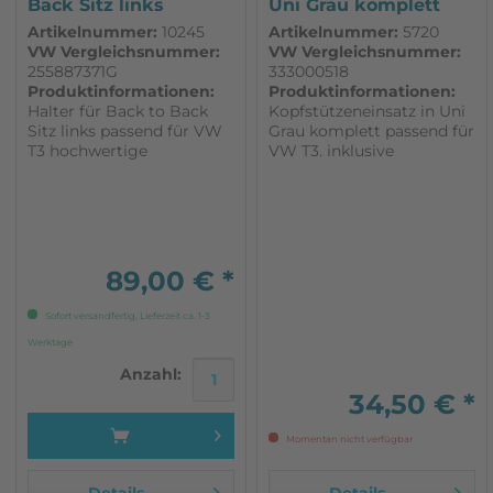
Back Sitz links
Uni Grau komplett
passend für...
passend...
Artikelnummer:
10245
Artikelnummer:
5720
VW Vergleichsnummer:
VW Vergleichsnummer:
255887371G
333000518
Produktinformationen:
Produktinformationen:
Halter für Back to Back
Kopfstützeneinsatz in Uni
Sitz links passend für VW
Grau komplett passend für
T3 hochwertige
VW T3. inklusive
Nachfertigung Made in
Halteplatte
Germany
89,00 € *
Sofort versandfertig, Lieferzeit ca. 1-3
Werktage
Anzahl:
34,50 € *
Momentan nicht verfügbar
Details
Details