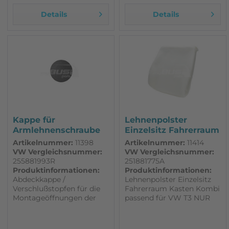
Details
Details
Kappe für
Lehnenpolster
Armlehnenschraube
Einzelsitz Fahrerraum
passend für VW T3...
Kasten...
Artikelnummer:
11398
Artikelnummer:
11414
VW Vergleichsnummer:
VW Vergleichsnummer:
255881993R
251881775A
Produktinformationen:
Produktinformationen:
Abdeckkappe /
Lehnenpolster Einzelsitz
Verschlußstopfen für die
Fahrerraum Kasten Kombi
Montageöffnungen der
passend für VW T3 NUR
Armlehnenschraube der
für Kasten/Kombi/
frühen kurzen Armlehnen
Caravelle C, CLFahrer-
bis Modell `86 perfekte
oder Beifahrersitz