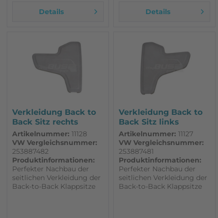
Details
Details
Verkleidung Back to
Verkleidung Back to
Back Sitz rechts
Back Sitz links
Artikelnummer:
11128
Artikelnummer:
11127
VW Vergleichsnummer:
VW Vergleichsnummer:
253887482
253887481
Produktinformationen:
Produktinformationen:
Perfekter Nachbau der
Perfekter Nachbau der
seitlichen Verkleidung der
seitlichen Verkleidung der
Back-to-Back Klappsitze
Back-to-Back Klappsitze
RECHTE Seite
LINKE Seite (eingebauter
(eingebauter Sitz mit Blick
Sitz mit Blick in
in Fahrtrichtung) stabiler
Fahrtrichtung) stabiler wie