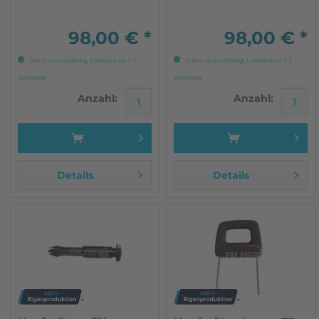
wie die originalen Teile
die originalen Teile
zeitgemäße
zeitgemäße
Materialauswahl bezogen
Materialauswahl bezogen
98,00 € *
98,00 € *
mit grauem Kunstleder
mit grauem Kunstleder
im...
im...
Sofort versandfertig, Lieferzeit ca. 1-3
Sofort versandfertig, Lieferzeit ca. 1-3
Werktage
Werktage
Anzahl:
Anzahl:
Details
Details