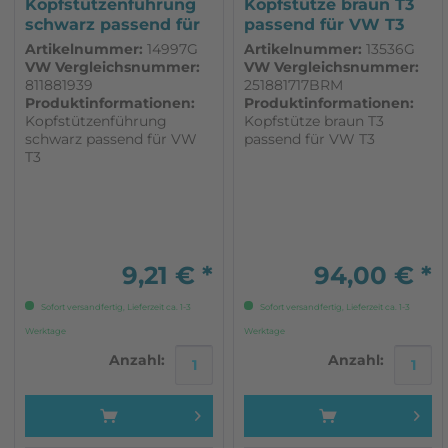
Kopfstützenführung
Kopfstütze braun T3
schwarz passend für
passend für VW T3
VW T3
Artikelnummer:
14997G
Artikelnummer:
13536G
VW Vergleichsnummer:
VW Vergleichsnummer:
811881939
251881717BRM
Produktinformationen:
Produktinformationen:
Kopfstützenführung
Kopfstütze braun T3
schwarz passend für VW
passend für VW T3
T3
9,21 € *
94,00 € *
Sofort versandfertig, Lieferzeit ca. 1-3
Sofort versandfertig, Lieferzeit ca. 1-3
Werktage
Werktage
Anzahl:
Anzahl: