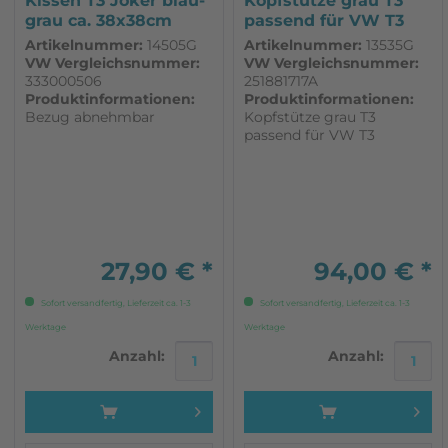
Kissen T3 Joker blau-
Kopfstütze grau T3
grau ca. 38x38cm
passend für VW T3
passend...
Artikelnummer:
14505G
Artikelnummer:
13535G
VW Vergleichsnummer:
VW Vergleichsnummer:
333000506
251881717A
Produktinformationen:
Produktinformationen:
Bezug abnehmbar
Kopfstütze grau T3
passend für VW T3
27,90 € *
94,00 € *
Sofort versandfertig, Lieferzeit ca. 1-3
Sofort versandfertig, Lieferzeit ca. 1-3
Werktage
Werktage
5€ Gutschein
Anzahl:
Anzahl:
für deine Newsletter-Anmeldung