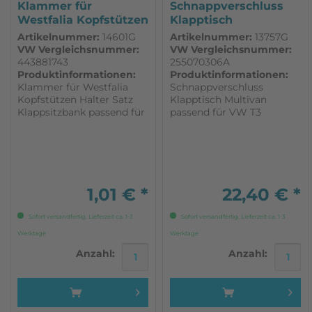
Klammer für
Schnappverschluss
Westfalia Kopfstützen
Klapptisch
Halter Satz...
Tischplatte...
Artikelnummer:
14601G
Artikelnummer:
13757G
VW Vergleichsnummer:
VW Vergleichsnummer:
443881743
255070306A
Produktinformationen:
Produktinformationen:
Klammer für Westfalia
Schnappverschluss
Kopfstützen Halter Satz
Klapptisch Multivan
Klappsitzbank passend für
passend für VW T3
VW T3 Westfalia
1,01 € *
22,40 € *
Sofort versandfertig, Lieferzeit ca. 1-3
Sofort versandfertig, Lieferzeit ca. 1-3
Werktage
Werktage
Anzahl:
Anzahl: