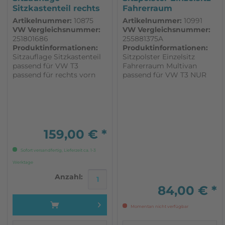
Sitzkastenteil rechts
Fahrerraum
vorn passend...
Multivan...
Artikelnummer:
10875
Artikelnummer:
10991
VW Vergleichsnummer:
VW Vergleichsnummer:
251801686
255881375A
Produktinformationen:
Produktinformationen:
Sitzauflage Sitzkastenteil
Sitzpolster Einzelsitz
passend für VW T3
Fahrerraum Multivan
passend für rechts vorn
passend für VW T3 NUR
original VW Ersatzteil
für Multivan / Carat /
Caravelle GL
Schaumstoffpolster
Fahrer- oder Beifahrersitz
NICHT für serienmäßige
Drehsitze NICHT für
159,00 € *
Standardsitze NICHT für
ISRINGHAUSEN (ISRI)...
Sofort versandfertig, Lieferzeit ca. 1-3
Werktage
Anzahl:
84,00 € *
Momentan nicht verfügbar