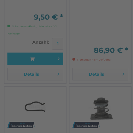
Nachfertigung
Standardsitz
Schaumstoffpolster Das
Polster ist relativ dünn wie
9,50 € *
im Original. Für den
Einbau braucht man...
Sofort versandfertig, Lieferzeit ca. 1-3
Werktage
Anzahl:
86,90 € *
Momentan nicht verfügbar
Details
Details