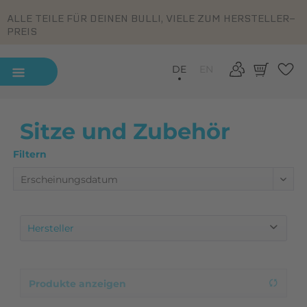
ALLE TEILE FÜR DEINEN BULLI, VIELE ZUM HERSTELLER-
PREIS
DE
EN
Sitze und Zubehör
Filtern
Hersteller
Classic Line
Eigenproduktion
Produkte anzeigen
Made in Europa