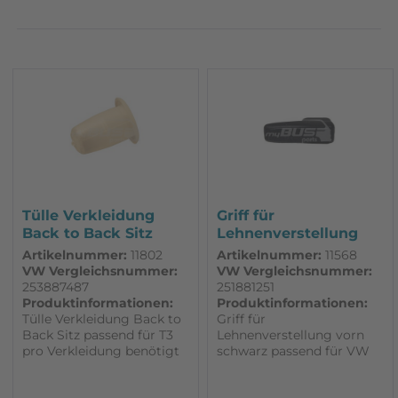
Made in Germany
Sportscraft
Volkswagen Classic Parts
Volkswagen Original
Zubehör
Tülle Verkleidung
Griff für
Back to Back Sitz
Lehnenverstellung
passend für...
vorn schwarz...
Artikelnummer:
11802
Artikelnummer:
11568
VW Vergleichsnummer:
VW Vergleichsnummer:
253887487
251881251
Produktinformationen:
Produktinformationen:
Tülle Verkleidung Back to
Griff für
Back Sitz passend für T3
Lehnenverstellung vorn
pro Verkleidung benötigt
schwarz passend für VW
man 3 Stück
T3 links oder rechts
verwendbar