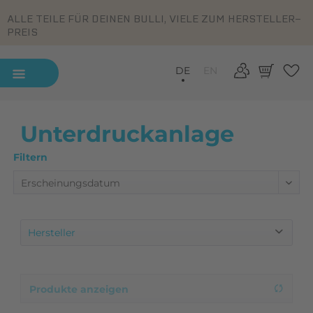
ALLE TEILE FÜR DEINEN BULLI, VIELE ZUM HERSTELLER-
PREIS
DE
EN
Unterdruckanlage
Filtern
Hersteller
Elring
Febi
Produkte anzeigen
Förch