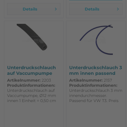
Details
Details
Unterdruckschlauch
Unterdruckschlauch 3
auf Vaccumpumpe
mm innen passend
Ø12mm innen,...
für VW T3
Artikelnummer:
2203
Artikelnummer:
2157
Produktinformationen:
Produktinformationen:
Unterdruckschlauch auf
Unterdruckschlauch 3 mm
Vaccumpumpe, Ø12 mm
innendurchmesser.
innen 1 Einheit = 0,50 cm
Passend für VW T3. Preis
pro Meter Material:
Hochleistungs-Silikon um
Stärke und Haltbarkeit zu
gewährleisten Universell
einsetzbar für alle luft /