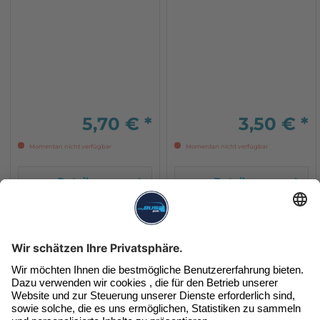
pumpe / gauge / turbo /
vakuum armaturen oder...
5,70 € *
3,50 € *
Momentan nicht verfügbar
Momentan nicht verfügbar
Details
Details
Unser Newsletter
Exklusive Angebote & Infos