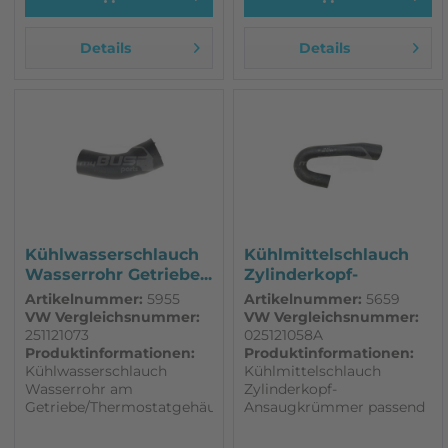
Details
Details
Kühlwasserschlauch
Kühlmittelschlauch
Wasserrohr Getriebe...
Zylinderkopf-
Ansaugkrümmer...
Artikelnummer:
5955
Artikelnummer:
5659
VW Vergleichsnummer:
VW Vergleichsnummer:
251121073
025121058A
Produktinformationen:
Produktinformationen:
Kühlwasserschlauch
Kühlmittelschlauch
Wasserrohr am
Zylinderkopf-
Getriebe/Thermostatgehäuse
Ansaugkrümmer passend
für den Syncro WBX.
für VW T3 DF,DG,EY,SP
Passend für VW T3.
Passt bei Wasserkreislauf