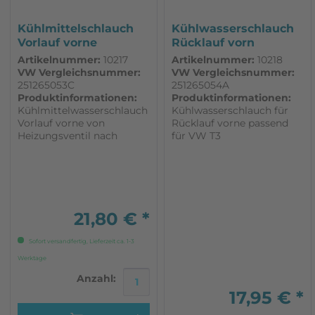
Kühlmittelschlauch
Kühlwasserschlauch
Vorlauf vorne
Rücklauf vorn
passend für VW T3
passend für VW T3
Artikelnummer:
10217
Artikelnummer:
10218
VW Vergleichsnummer:
VW Vergleichsnummer:
251265053C
251265054A
Produktinformationen:
Produktinformationen:
Kühlmittelwasserschlauch
Kühlwasserschlauch für
Vorlauf vorne von
Rücklauf vorne passend
Heizungsventil nach
für VW T3
Wärmetauscher. Passend
Rücklaufschlauch von
für VW T3. ab Bj. 08/1984
Heizungskühler zu
WBX/Diesel/Turbodiesel
Verbindungsrohr vorne
2WD und Syncro
WBX Diesel 1,6l CS
21,80 € *
Sofort versandfertig, Lieferzeit ca. 1-3
Werktage
Anzahl:
17,95 € *