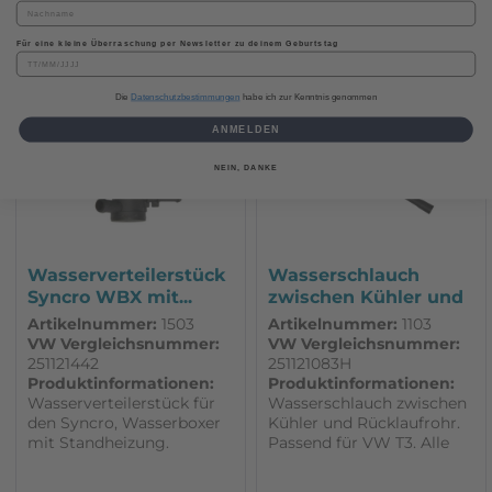
Details
Details
Für eine kleine Überraschung per Newsletter zu deinem Geburtstag
Die
Datenschutzbestimmungen
habe ich zur Kenntnis genommen
ANMELDEN
NEIN, DANKE
Wasserverteilerstück
Wasserschlauch
Syncro WBX mit...
zwischen Kühler und
Rücklaufrohr...
Artikelnummer:
1503
Artikelnummer:
1103
VW Vergleichsnummer:
VW Vergleichsnummer:
251121442
251121083H
Produktinformationen:
Produktinformationen:
Wasserverteilerstück für
Wasserschlauch zwischen
den Syncro, Wasserboxer
Kühler und Rücklaufrohr.
mit Standheizung.
Passend für VW T3. Alle
Passend für VW T3. 1 Stück
Fahrzeuge
mit Wasserrohren mit