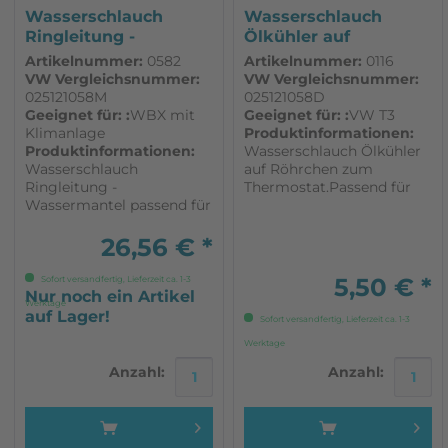
Wasserschlauch
Wasserschlauch
Ringleitung -
Ölkühler auf
Wassermantel...
Röhrchen zum...
Artikelnummer:
0582
Artikelnummer:
0116
VW Vergleichsnummer:
VW Vergleichsnummer:
025121058M
025121058D
Geeignet für: :
WBX mit
Geeignet für: :
VW T3
Klimanlage
Produktinformationen:
Produktinformationen:
Wasserschlauch Ölkühler
Wasserschlauch
auf Röhrchen zum
Ringleitung -
Thermostat.Passend für
Wassermantel passend für
VW T3. 1 Stück Für
VW T3 Motor: DF, DG, EY,
folgendende
MV, SP, SR, SS, DJ
Motorkennbuchstaben:
26,56 € *
Fahrzeuge ab 8/86 mit
DG, 1.9 08/82-07/92 SP, 1.9
neuem Wasserkreiskauf
08/86-07/89 MV, 2.1 08/85-
5,50 € *
Sofort versandfertig, Lieferzeit ca. 1-3
Fahrzeuge MIT
07/92 DJ, 2.1 08/84-07/92
Nur noch ein Artikel
Werktage
Klimaanlage Syncro alle
SR, 2.1 08/86-07/92 SS, 2.1
auf Lager!
Sofort versandfertig, Lieferzeit ca. 1-3
Modelle
08/89-07/92
Werktage
Anzahl:
Anzahl: