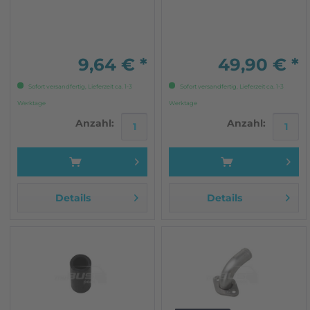
Wasserrohren mit
Durchmesser 38 mm
(Kunststoffrohre ab Werk
oder Edelstahlrohre) 38 x
4,5 x 150 mm NICHT
9,64 € *
49,90 € *
Syncro
Sofort versandfertig, Lieferzeit ca. 1-3
Sofort versandfertig, Lieferzeit ca. 1-3
Werktage
Werktage
Anzahl:
Anzahl:
Details
Details