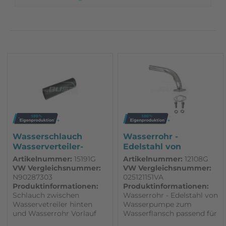
Eigenproduktion
Erstausrüsterqualität
Nachbau - sehr gute Qualität
Volkswagen Classic Parts
Volkswagen Original
VW Classic Parts
Zubehör
Wasserschlauch
Wasserrohr -
Wasserverteiler-
Edelstahl von
Wasserrohr...
Wasserpumpe zum...
Artikelnummer:
15191G
Artikelnummer:
12108G
VW Vergleichsnummer:
VW Vergleichsnummer:
N90287303
025121151VA
Produktinformationen:
Produktinformationen:
Schlauch zwischen
Wasserrohr - Edelstahl von
Wasservetreiler hinten
Wasserpumpe zum
und Wasserrohr Vorlauf
Wasserflansch passend für
Alle Fahrzeuge mit
VW T3