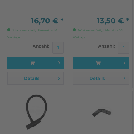
Wasserkreislauf
für VW T3. 1 Stück
(DF,DG,MV,SP,SR,SS,DJ)
nicht für Syncro nicht für
Automatik
16,70 € *
13,50 € *
Sofort versandfertig, Lieferzeit ca. 1-3
Sofort versandfertig, Lieferzeit ca. 1-3
Werktage
Werktage
Anzahl:
Anzahl:
Details
Details