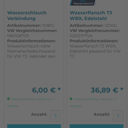
Wasserschlauch
Wasserflansch T3
Verbindung
WBX, Edelstahl
Winkelstück - Rohr...
passend für VW T3
Artikelnummer:
15181G
Artikelnummer:
12110G
VW Vergleichsnummer:
VW Vergleichsnummer:
N90128703
025121171VA
Produktinformationen:
Produktinformationen:
Wasserschlauch nahe
Wasserflansch T3 WBX,
Riemenscheibe.Passend
Edelstahl passend für VW
für VW T3. Vebindet den
T3
rechten Zylinderkopf und
Wasserpumpe 1,9 u. 2,1
liter 1 Stück 25x3,5x58 mm
DF,DG,DJ,DH,EY,GW,MV,SP,SR,SS
6,00 € *
36,89 € *
Sofort versandfertig, Lieferzeit ca. 1-3
Sofort versandfertig, Lieferzeit ca. 1-3
Werktage
Werktage
Anzahl:
Anzahl: