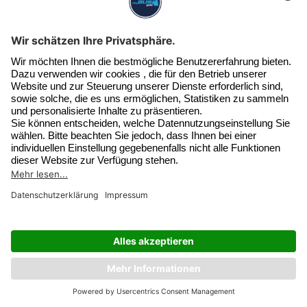
Details
Unser Newsletter
Exklusive Angebote & Infos
Jetzt beim Newsletter anmelden
SERVICE HOTLINE
Widerruf erklären
SHOP SERVICE
INFORMATIONEN