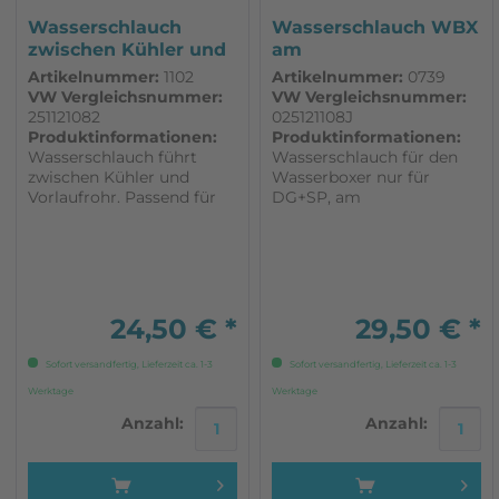
Wasserschlauch
Wasserschlauch WBX
zwischen Kühler und
am
Vorlaufrohr...
Wasserausgleichsbehälte
Artikelnummer:
1102
Artikelnummer:
0739
VW Vergleichsnummer:
VW Vergleichsnummer:
251121082
025121108J
Produktinformationen:
Produktinformationen:
Wasserschlauch führt
Wasserschlauch für den
zwischen Kühler und
Wasserboxer nur für
Vorlaufrohr. Passend für
DG+SP, am
VW T3. Ø Anschluss
Wasserausgleichsbehälter.
Wasserkühler 32 mm Ø
Passend für VW T3. 1 Stück
Anschluss am Wasserrohr
38 mm Alle Fahrzeuge
mit Wasserrohren mit
Durchmesser 38 mm
24,50 € *
29,50 € *
(Kunststoffrohre ab Werk
oder Edelstahlrohre)
Sofort versandfertig, Lieferzeit ca. 1-3
Sofort versandfertig, Lieferzeit ca. 1-3
Werktage
Werktage
Anzahl:
Anzahl: