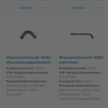
Details
Details
Wasserschlauch WBX
Wasserschlauch WBX
Wasserausgleichsbehälter/...
zwischen
Wasserbehälter und...
Artikelnummer:
0734
Artikelnummer:
0735
VW Vergleichsnummer:
VW Vergleichsnummer:
025121058H
025121108E
Produktinformationen:
Geeignet für: :
WBX
Wasserschlauch fürden
Produktinformationen:
Wasserboxer, führt
Wasserschlauch für den
zwischen
Wasserboxer, führt
Wasserausgleichsbehälter
zwischen Wasserbehälter
und Ringleitung. Passend
und Ringleitung. Passend
für VW T3. 1 Stück
für VW T3. 1 Stück