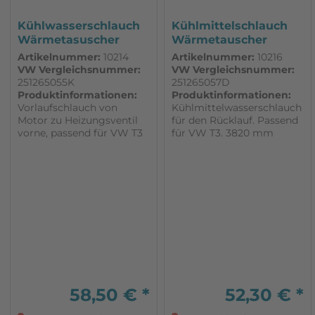
Kühlwasserschlauch
Kühlmittelschlauch
Wärmetasuscher
Wärmetauscher
Heizung...
Heizung...
Artikelnummer:
10214
Artikelnummer:
10216
VW Vergleichsnummer:
VW Vergleichsnummer:
251265055K
251265057D
Produktinformationen:
Produktinformationen:
Vorlaufschlauch von
Kühlmittelwasserschlauch
Motor zu Heizungsventil
für den Rücklauf. Passend
vorne, passend für VW T3
für VW T3. 3820 mm
Wasserboxer ab 86 3357
geeignet für DF,DG,DJ,MV,
mm Innendurchmesser 15
SP,SR,SS,EY Diesel /
mm Verwendung auch bei
Turbodiesel Länge 3530
Zusatzwärmetauscher
mm Innendurchmesser 15
hinten. Dann muss der
mm Bitte beachten: Bei
Schlauch aufgetrennt
den Fahrzeugen mit
werden.
Diesel / Turbodieselmotor,
muss...
58,50 € *
52,30 € *