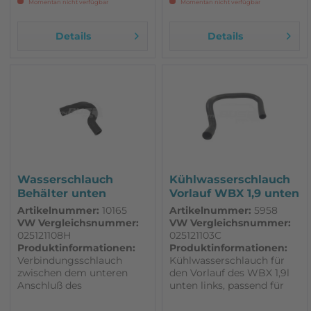
Momentan nicht verfügbar
Momentan nicht verfügbar
Details
Details
Wasserschlauch
Kühlwasserschlauch
Behälter unten
Vorlauf WBX 1,9 unten
seitliches...
links...
Artikelnummer:
10165
Artikelnummer:
5958
VW Vergleichsnummer:
VW Vergleichsnummer:
025121108H
025121103C
Produktinformationen:
Produktinformationen:
Verbindungsschlauch
Kühlwasserschlauch für
zwischen dem unteren
den Vorlauf des WBX 1,9l
Anschluß des
unten links, passend für
Wasserbehälters und dem
VW T3 Vorlaufschlauch
seitlichen Wasserrohr alle
zwischen dem