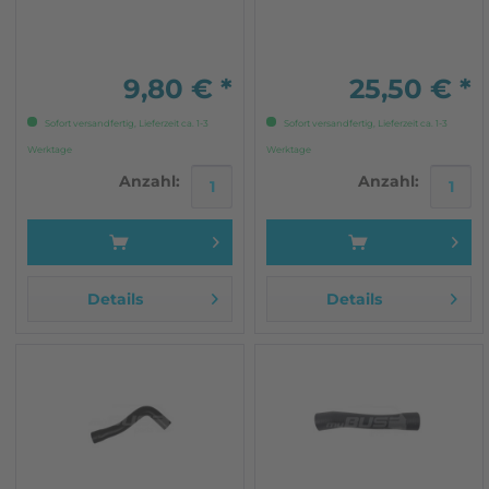
WBX 1,9l - 2,1 ab 86 (neuer
Entlüfterventil und dem
Wasserkreislauf) NUR
Wasserrohr nach vorne,
SYNCRO
Linker unterer Schlauch
im Motorraum.
9,80 € *
25,50 € *
Sofort versandfertig, Lieferzeit ca. 1-3
Sofort versandfertig, Lieferzeit ca. 1-3
Werktage
Werktage
Anzahl:
Anzahl:
Details
Details