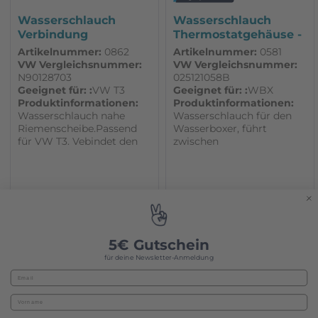
Wasserschlauch
Wasserschlauch
Verbindung
Thermostatgehäuse -
Winkelstück - Rohr...
Ringleitung...
Artikelnummer:
0862
Artikelnummer:
0581
VW Vergleichsnummer:
VW Vergleichsnummer:
N90128703
025121058B
Geeignet für: :
VW T3
Geeignet für: :
WBX
Produktinformationen:
Produktinformationen:
Wasserschlauch nahe
Wasserschlauch für den
Riemenscheibe.Passend
Wasserboxer, führt
für VW T3. Vebindet den
zwischen
rechten Zylinderkopf und
Thermostatgehäuse und
Wasserpumpe 1,9 u. 2,1
Ringleitungen. Passend
liter 1 Stück 25x3,5x58 mm
für VW T3. Fahrzeuge ab
DF,DG,DJ,DH,EY,GW,MV,SP,SR,SS
08/86 mit neuen
Wasserkreislauf auch für
9,99 € *
13,40 € *
Fahrzeuge mit
Klimaanlage
Sofort versandfertig, Lieferzeit ca. 1-3
Sofort versandfertig, Lieferzeit ca. 1-3
5€ Gutschein
Werktage
Werktage
für deine Newsletter-Anmeldung
Anzahl:
Anzahl: