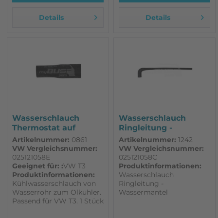
Details
Details
Wasserschlauch
Wasserschlauch
Thermostat auf
Ringleitung -
Röhrchen zum...
Wassermantel...
Artikelnummer:
0861
Artikelnummer:
1242
VW Vergleichsnummer:
VW Vergleichsnummer:
025121058E
025121058C
Geeignet für: :
VW T3
Produktinformationen:
Produktinformationen:
Wasserschlauch
Kühlwasserschlauch von
Ringleitung -
Wasserrohr zum Ölkühler.
Wassermantel
Passend für VW T3. 1 Stück
Df,DG,MV,SP,SR,SS,DJ
original Qualität nicht für