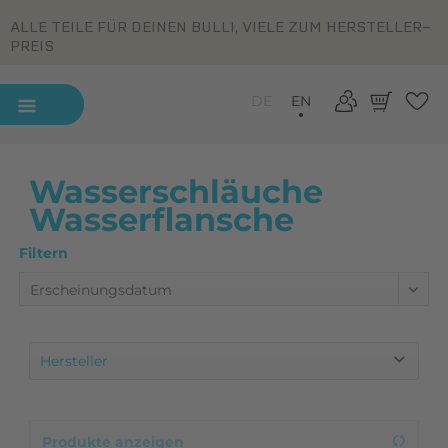
ALLE TEILE FÜR DEINEN BULLI, VIELE ZUM HERSTELLER-
PREIS
DE
EN
Wasserschläuche
Wasserflansche
Filtern
Hersteller
BBT
Classic Line
Produkte anzeigen