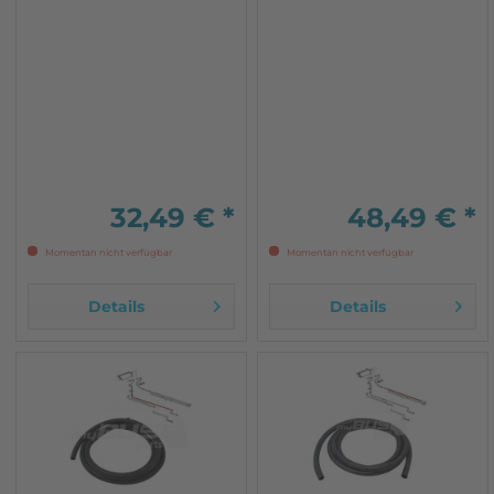
Bus 1100mm nur für
für VW T3 1180 mm nur für
Syncro Modelle bis
Syncro Modelle Ab
Fahrgestellnummer 24-F-
Fahrgestellnummer: F 24-
175 000 bei einigen
G-002 355
Modellen muss der
Motorkennbuchstaben:
Schlauch auf die
DG, DJ, JX, MV, SP, SR
vorhandene Länge gekürzt
Bitte unbedingt vorab die
werden...
Länge und...
32,49 € *
48,49 € *
Momentan nicht verfügbar
Momentan nicht verfügbar
Details
Details