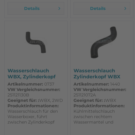
Details
Details
Wasserschlauch
Wasserschlauch
WBX, Zylinderkopf
Zylinderkopf WBX
rechts...
rechts auf...
Artikelnummer:
0737
Artikelnummer:
1440
VW Vergleichsnummer:
VW Vergleichsnummer:
251121130B
251121072A
Geeignet für: :
WBX, 2WD
Geeignet für: :
WBX
Produktinformationen:
Produktinformationen:
Wasserschlauch für den
Kühlmittelschlauch
Wasserboxer, führt
zwischen rechtem
zwischen Zylinderkopf
Wassermantel und
rechts und Verteilerstück.
Verteilerstück Vorlauf alle
Passend für VW T3. für
WBX 1,9L - 2,1L ab 86,