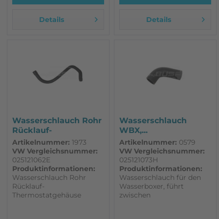
Details
Details
Wasserschlauch Rohr
Wasserschlauch
Rücklauf-
WBX,...
Thermostatgehäuse...
Artikelnummer:
1973
Artikelnummer:
0579
VW Vergleichsnummer:
VW Vergleichsnummer:
025121062E
025121073H
Produktinformationen:
Produktinformationen:
Wasserschlauch Rohr
Wasserschlauch für den
Rücklauf-
Wasserboxer, führt
Thermostatgehäuse
zwischen
passend für VW T3 ab
Thermostatgehäuse und
08/86 mit neuen
seitlichem Rohr. Passend