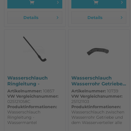
Details
Details
Wasserschlauch
Wasserschlauch
Ringleitung -
Wasserrohr Getriebe...
Wassermantel...
Artikelnummer:
10857
Artikelnummer:
10739
VW Vergleichsnummer:
VW Vergleichsnummer:
025121058C
251121103
Produktinformationen:
Produktinformationen:
Wasserschlauch
Wasserschlauch zwischen
Ringleitung -
Wasserrohr Getriebe und
Wassermantel
dem Wasserverteiler alle
Df,DG,MV,SP,SR,SS,DJ
WBX 1,9l - 2,1 ab 86 (neuer