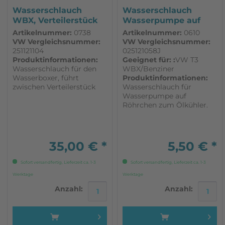
Wasserschlauch
Wasserschlauch
WBX, Verteilerstück
Wasserpumpe auf
und...
Röhrchen zum...
Artikelnummer:
0738
Artikelnummer:
0610
VW Vergleichsnummer:
VW Vergleichsnummer:
251121104
025121058J
Produktinformationen:
Geeignet für: :
VW T3
Wasserschlauch für den
WBX/Benziner
Wasserboxer, führt
Produktinformationen:
zwischen Verteilerstück
Wasserschlauch für
und Wasserrohr Vorlauf.
Wasserpumpe auf
Passend für VW T3. 1 Stück
Röhrchen zum Ölkühler.
Passend für VW T3. 1 Stück
35,00 € *
5,50 € *
Sofort versandfertig, Lieferzeit ca. 1-3
Sofort versandfertig, Lieferzeit ca. 1-3
Werktage
Werktage
Anzahl:
Anzahl: