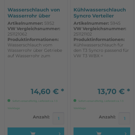
Wasserschlauch von
Kühlwasserschlauch
Wasserrohr über
Syncro Verteiler
Getriebe auf...
Vorlauf...
Artikelnummer:
5952
Artikelnummer:
5945
VW Vergleichsnummer:
VW Vergleichsnummer:
251121062
251121102
Produktinformationen:
Produktinformationen:
Wasserschlauch vom
Kühlwasserschlauch für
Wasserrohr über Getriebe
den T3 Syncro passend für
auf Wasserrohr zum
VW T3 WBX =
Kühler (Rücklauf) für den
Kühlwasserschlauch vom
Syncro, passend für VW T3
Verteiler zum Vorlauf zum
Passend für Syncro ab
Kühler Turbodiesel =
1986 (neuer
Kühlwasserschlauch vom Ver
Wasserkreislauf).
Vorlauf oder Rücklauf zum
Kühler
14,60 € *
13,70 € *
Sofort versandfertig, Lieferzeit ca. 1-3
Sofort versandfertig, Lieferzeit ca. 1-3
Werktage
Werktage
Anzahl:
Anzahl: