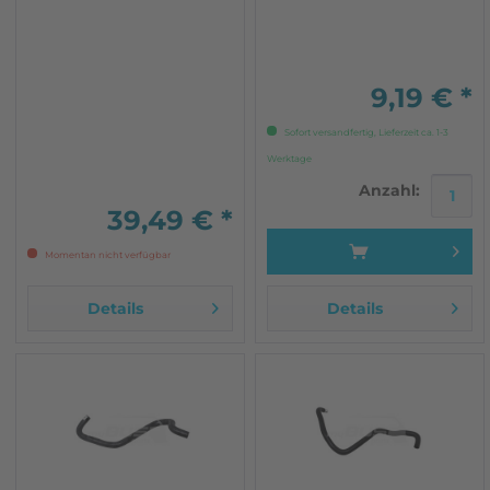
original Qualität nicht für
Wasserkreislauf) NUR
Syncro Fahrzeug ab 08/86
SYNCRO
mit neuen Wasserkreislauf
9,19 € *
Sofort versandfertig, Lieferzeit ca. 1-3
Werktage
Anzahl:
39,49 € *
Momentan nicht verfügbar
Details
Details