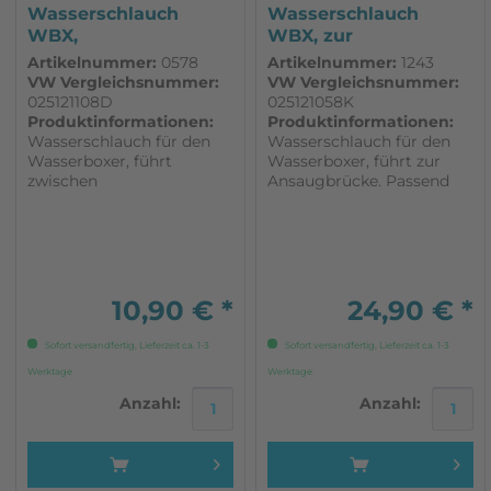
Wasserschlauch
Wasserschlauch
WBX,
WBX, zur
Wasserausgleichsbehälter/...
Ansaugbrücke
Artikelnummer:
0578
Artikelnummer:
1243
passend...
VW Vergleichsnummer:
VW Vergleichsnummer:
025121108D
025121058K
Produktinformationen:
Produktinformationen:
Wasserschlauch für den
Wasserschlauch für den
Wasserboxer, führt
Wasserboxer, führt zur
zwischen
Ansaugbrücke. Passend
Wasserausgleichsbehälter
für VW T3. 1 Stück
und seitlichem Rohr.
Passend für VW T3. 1 Stück
10,90 € *
24,90 € *
Sofort versandfertig, Lieferzeit ca. 1-3
Sofort versandfertig, Lieferzeit ca. 1-3
Werktage
Werktage
Anzahl:
Anzahl: