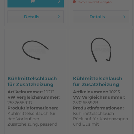
Momentan nicht verfügbar
Details
Details
Kühlmittelschlauch
Kühlmittelschlauch
für Zusatzheizung
für Zusatzheizung
Vorlauf...
Rücklauf...
Artikelnummer:
10212
Artikelnummer:
10213
VW Vergleichsnummer:
VW Vergleichsnummer:
253265591D
253265592B
Produktinformationen:
Produktinformationen:
Kühlmittelschlauch für
Kühlmittelschlauch
den Vorlauf der
Rücklauf für Kastenwagen
Zusatzheizung, passend
und Bus mit
für T3 Kastenwagen und
Zusatzheizung. Passend