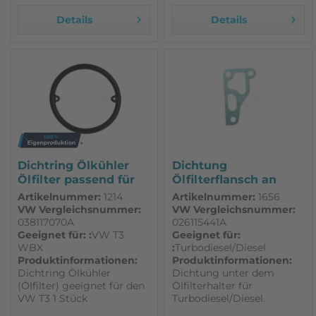
Details
Details
Dichtring Ölkühler
Dichtung
Ölfilter passend für
Ölfilterflansch an
VW T3
Motorblock Diesel...
Artikelnummer:
1214
Artikelnummer:
1656
VW Vergleichsnummer:
VW Vergleichsnummer:
038117070A
026115441A
Geeignet für: :
VW T3
Geeignet für:
WBX
:
Turbodiesel/Diesel
Produktinformationen:
Produktinformationen:
Dichtring Ölkühler
Dichtung unter dem
(Ölfilter) geeignet für den
Ölfilterhalter für
VW T3 1 Stück
Turbodiesel/Diesel.
Passend für VW T3. 1 Stück