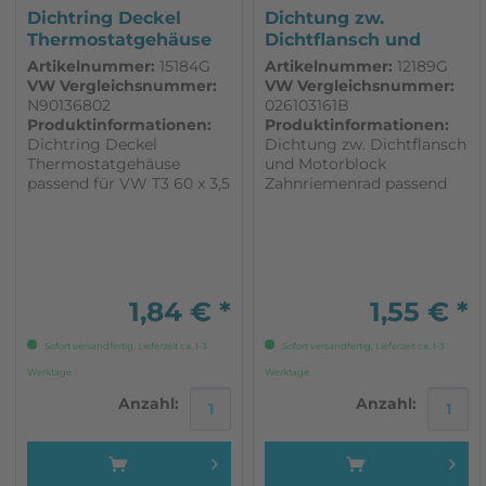
Dichtring Deckel
Dichtung zw.
Thermostatgehäuse
Dichtflansch und
passend für...
Motorblock...
Artikelnummer:
15184G
Artikelnummer:
12189G
VW Vergleichsnummer:
VW Vergleichsnummer:
N90136802
026103161B
Produktinformationen:
Produktinformationen:
Dichtring Deckel
Dichtung zw. Dichtflansch
Thermostatgehäuse
und Motorblock
passend für VW T3 60 x 3,5
Zahnriemenrad passend
für VW T3
1,84 € *
1,55 € *
Sofort versandfertig, Lieferzeit ca. 1-3
Sofort versandfertig, Lieferzeit ca. 1-3
Werktage
Werktage
Anzahl:
Anzahl: