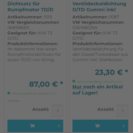
Dichtsatz für
Ventildeckeldichtung
Rumpfmotor TD/D
D/TD Gummi inkl
passend für VW T3
Stehbolzen...
Artikelnummer:
1019
Artikelnummer:
0087
VW Vergleichsnummer:
VW Vergleichsnummer:
068198001
026198025A
Geeignet für: :
VW T3
Geeignet für: :
VW T3
D/TD
D/TD
Produktinformationen:
Produktinformationen:
Ihr bekommt hier einen
Ventildeckeldichtung für
Rumpfmotordichtsatz für
den Diesel/Turbodiesel aus
euren TD/D von Elring.
Gummi inkl. Stehbolzen
Ohne
für euren VW Bus T3. 1
Zylinderkopfdichtung alle
Stück
23,30 € *
Wasserflanschdichtungen,
Wellendichtringen,
87,00 € *
Sofort versandfertig, Lieferzeit ca. 1-3
Kurbelwellenflanschdichtungen,
Nur noch ein Artikel
Werktage
Ölwannendichtung,
auf Lager!
Sofort versandfertig, Lieferzeit ca. 1-3
Dichtung
Werktage
Unterdruckpumpe...
Anzahl:
Anzahl: