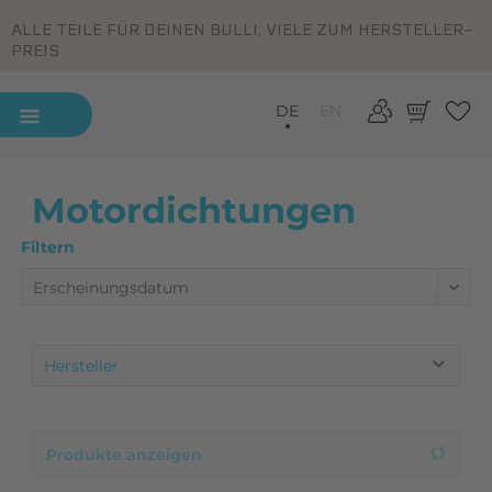
ALLE TEILE FÜR DEINEN BULLI, VIELE ZUM HERSTELLER-
PREIS
DE
EN
Motordichtungen
Filtern
Hersteller
Eigenproduktion
Elring
Produkte anzeigen
Victor Reinz