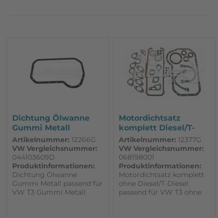
Zubehör
Dichtung Ölwanne
Motordichtsatz
Gummi Metall
komplett Diesel/T-
passend für VW T3
Diesel passend...
Artikelnummer:
12266G
Artikelnummer:
12377G
VW Vergleichsnummer:
VW Vergleichsnummer:
044103609D
068198001
Produktinformationen:
Produktinformationen:
Dichtung Ölwanne
Motordichtsatz komplett
Gummi Metall passend für
ohne Diesel/T-Diesel
VW T3 Gummi Metall
passend für VW T3 ohne
Dichtung
Zylinderkopfdichtung für
alle KY, CS und JX Motoren