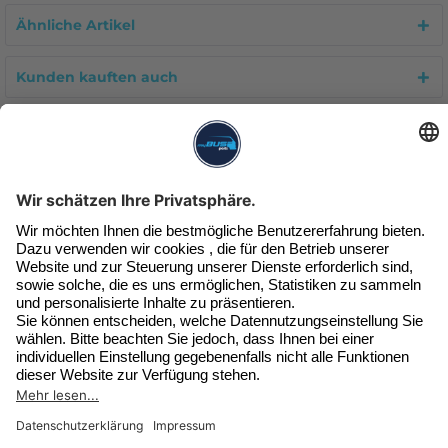
Ähnliche Artikel
Kunden kauften auch
Kunden haben sich ebenfalls angesehen
Unser Newsletter
Exklusive Angebote & Infos
Jetzt beim Newsletter anmelden
SERVICE HOTLINE
Widerruf erklären
SHOP SERVICE