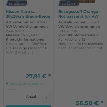
Kissen Karo ca.
Bezugsstoff Orange-
38x38cm Braun-Beige
Rot passend für VW
passend für...
T2 Westfalia
Artikelnummer:
13072G
Artikelnummer:
13052G
VW Vergleichsnummer:
VW Vergleichsnummer:
230070903
230070004
Material: :
Polyester
Produktinformationen:
Produktinformationen:
Für Westfalia T2
Kissen Karo ca. 38x38cm
Hergestellt in Deutschland
Braun-Beige passend für
nach Industrienormen mit
VW T2 Westfalia
hoher Qualität Ca. 1,60m
breit
27,91 € *
Sofort versandfertig, Lieferzeit ca. 1-3
Werktage
Anzahl:
56,50 € *