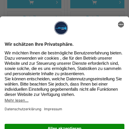
Details
Details
Unser Newsletter
Exklusive Angebote & Infos
Jetzt beim Newsletter anmelden
SERVICE HOTLINE
Widerruf erklären
SHOP SERVICE