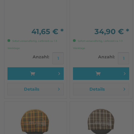
mit hoher Qualität Ca.
Westfalia
1,40m breit
41,65 € *
34,90 € *
Sofort versandfertig, Lieferzeit ca. 1-3
Sofort versandfertig, Lieferzeit ca. 1-3
Werktage
Werktage
Anzahl:
Anzahl:
Details
Details