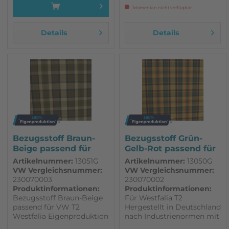
Momentan nicht verfügbar
Details
Details
Bezugsstoff Braun-
Bezugsstoff Grün-
Beige passend für
Gelb-Rot passend für
VW T2...
VW T2...
Artikelnummer:
13051G
Artikelnummer:
13050G
VW Vergleichsnummer:
VW Vergleichsnummer:
230070003
230070002
Produktinformationen:
Produktinformationen:
Bezugsstoff Braun-Beige
Für Westfalia T2
passend für VW T2
Hergestellt in Deutschland
Westfalia Eigenproduktion
nach Industrienormen mit
Für Westfalia T2
hoher Qualität Ca. 1,60m