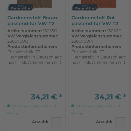
Gardinenstoff Braun
Gardinenstoff Rot
passend für VW T2
passend für VW T2
Westfalia
Westfalia
Artikelnummer:
13055G
Artikelnummer:
13056G
VW Vergleichsnummer:
VW Vergleichsnummer:
230070013
230070014
Produktinformationen:
Produktinformationen:
Für Westfalia T2
Für Westfalia T2
Hergestellt in Deutschland
Hergestellt in Deutschland
nach Industrienormen mit
nach Industrienormen mit
hoher Qualität Ca. 1,40m
hoher Qualität Ca. 1,40m
breit
breit
34,21 € *
34,21 € *
Sofort versandfertig, Lieferzeit ca. 1-3
Sofort versandfertig, Lieferzeit ca. 1-3
Werktage
Werktage
Anzahl:
Anzahl: