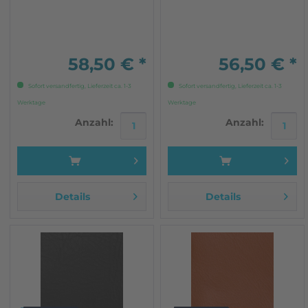
Hergestellt in Deutschland
breit
nach Industrienormen mit
hoher Qualität Ca. 1,60m
breit
58,50 € *
56,50 € *
Sofort versandfertig, Lieferzeit ca. 1-3
Sofort versandfertig, Lieferzeit ca. 1-3
Werktage
Werktage
Anzahl:
Anzahl:
Details
Details