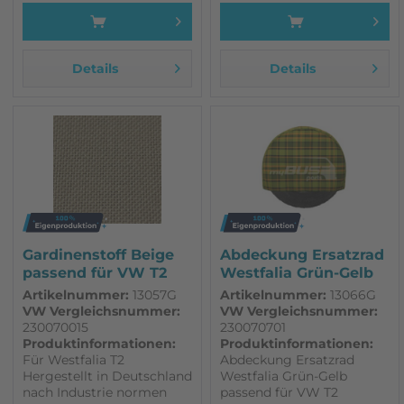
Details
Details
Gardinenstoff Beige
Abdeckung Ersatzrad
passend für VW T2
Westfalia Grün-Gelb
Westfalia
passend...
Artikelnummer:
13057G
Artikelnummer:
13066G
VW Vergleichsnummer:
VW Vergleichsnummer:
230070015
230070701
Produktinformationen:
Produktinformationen:
Für Westfalia T2
Abdeckung Ersatzrad
Hergestellt in Deutschland
Westfalia Grün-Gelb
nach Industrie normen
passend für VW T2