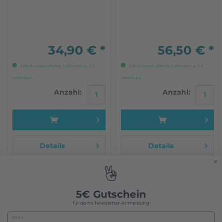
Westfalia
hoher Qualität Ca. 1,60m
breit
34,90 € *
56,50 € *
Sofort versandfertig, Lieferzeit ca. 1-3
Sofort versandfertig, Lieferzeit ca. 1-3
Werktage
Werktage
Anzahl:
Anzahl:
Details
Details
5€ Gutschein
für deine Newsletter-Anmeldung