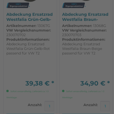
Abdeckung Ersatzrad
Abdeckung Ersatzrad
Westfalia Grün-Gelb-
Westfalia Braun-
Rot...
Beige...
Artikelnummer:
13067G
Artikelnummer:
13068G
VW Vergleichsnummer:
VW Vergleichsnummer:
230070702
230070703
Produktinformationen:
Produktinformationen:
Abdeckung Ersatzrad
Abdeckung Ersatzrad
Westfalia Grün-Gelb-Rot
Westfalia Braun-Beige
passend für VW T2
passend für VW T2
Westfalia
Westfalia
39,38 € *
34,90 € *
Sofort versandfertig, Lieferzeit ca. 1-3
Sofort versandfertig, Lieferzeit ca. 1-3
Werktage
Werktage
Anzahl:
Anzahl: