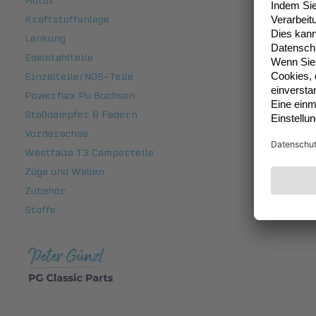
Motor
Kraftstoffanlage
Lenkung
Edelstahlteile
Einzelteile/NOS-Teile
Powerflex Pu Buchsen
Stoßdämpfer & Federn
Vorderachse
Westfalia T3 Camperteile
Züge und Wellen
Zubehör
Stoffe