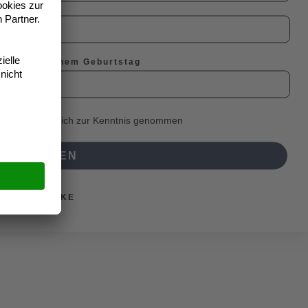
etter zu deinem Geburtstag
mmungen
habe ich zur Kenntnis genommen
ANMELDEN
NEIN, DANKE