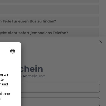
n Teile für euren Bus zu finden?
eht nicht sofort jemand ans Telefon?
t gewähren?
Gutschein
e Newsletter-Anmeldung