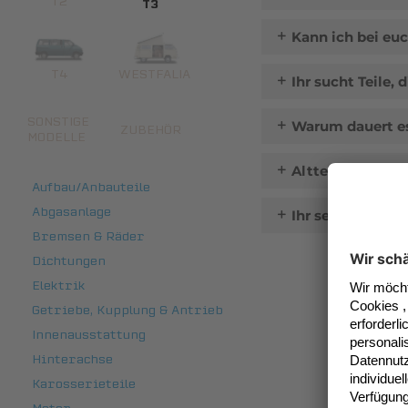
T2
T3
Kann ich bei eu
T4
WESTFALIA
Ihr sucht Teile, 
SONSTIGE
Warum dauert es
ZUBEHÖR
MODELLE
Altteilrückgabe!
Aufbau/Anbauteile
Abgasanlage
Ihr seit eine We
Bremsen & Räder
Dichtungen
Elektrik
Getriebe, Kupplung & Antrieb
Innenausstattung
Hinterachse
Karosserieteile