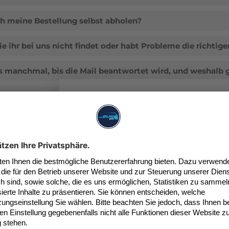
ch meine Bestellung selbst abholen?
die ihr bei uns nicht findet oder habt Probleme die richtige
 manchmal, bis die Mail beantwortet wird, und weshalb g
rkstatt oder Wiederverkäufer und fragt Euch ob wir Rabat
5€ 
für dein