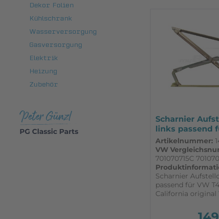
Dekor Folien
Kühlschrank
Wasserversorgung
Gasversorgung
Elektrik
Heizung
Zubehör
Scharnier Aufs
links passend 
T4...
Artikelnummer:
1
VW Vergleichsn
701070715C 70107
Produktinformati
Scharnier Aufstell
passend für VW T4
California origina
Ersatzteil Scharnie
(rechte sind nicht
149