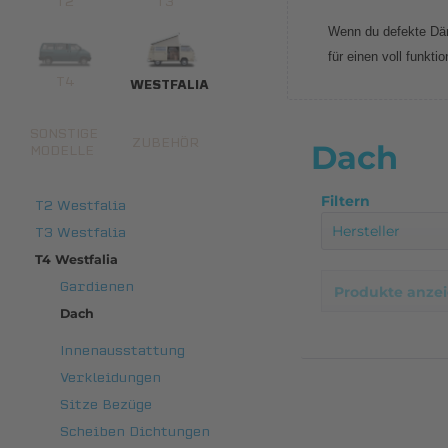
T2
T3
Wenn du defekte Däm
für einen voll funkt
T4
WESTFALIA
SONSTIGE
ZUBEHÖR
Dach
MODELLE
Filtern
T2 Westfalia
Hersteller
T3 Westfalia
T4 Westfalia
Bus OK
Gardienen
Produkte anze
Eigenprodu
Dach
Made in Ge
Innenausstattung
Serial Komb
Verkleidungen
Volkswagen 
Sitze Bezüge
Westfalia
Scheiben Dichtungen
Zubehör