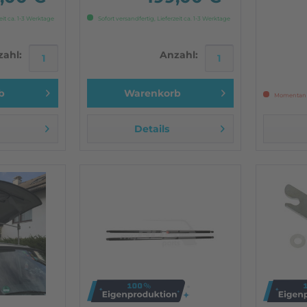
In der Regel...
Marke Du
Starker 
eit ca. 1-3 Werktage
Sofort versandfertig, Lieferzeit ca. 1-3 Werktage
Schutz g
luftdurchl
ahl:
Anzahl:
b
Warenkorb
Momentan n
Details