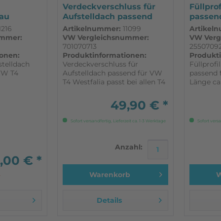
Verdeckverschluss für
Füllpro
rau
Aufstelldach passend
passen
...
für...
Westfal
1216
Artikelnummer:
11099
Artikel
ummer:
VW Vergleichsnummer:
VW Verg
701070713
2550709
onen:
Produktinformationen:
Produkt
stelldach
Verdeckverschluss für
Füllprofi
VW T4
Aufstelldach passend für VW
passend 
T4 Westfalia passt bei allen T4
Länge ca.
produktion
Modellen mit Wetsfalia
Fahrzeu
ezugs für
Aufstelldach
49,90 € *
t
k dem
Sofort versandfertig, Lieferzeit ca. 1-3 Werktage
Sofort versa
dach Farbe
passend...
Anzahl:
,00 € *
Warenkorb
W
r
Details