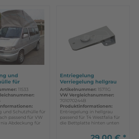
ung und
Entriegelung
ülle für
Verriegelung hellgrau
dach...
passend für...
nummer:
11533
Artikelnummer:
15711G
leichsnummer:
VW Vergleichsnummer:
6
701070244B
informationen:
Produktinformationen:
g und Schutzhülle für
Entriegelung in hellgrau
dach passend für VW
passend für T4 Westfalia für
ornia Abdeckung für
die Bettplatte hinten unten
dach aus hochdichten
beim California auch für die
________________________________________________________________
lenfasern (HDPE) der
Klappe für das Bett im
29,00 € *