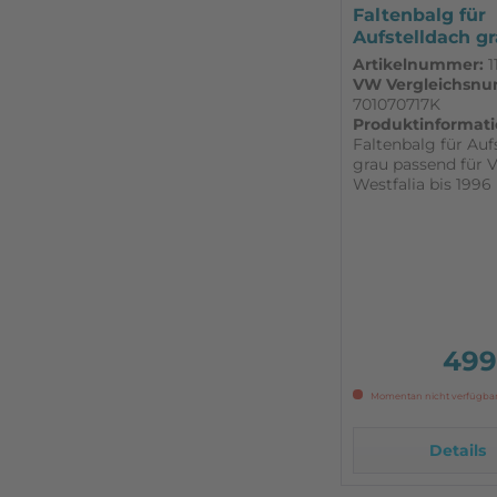
Faltenbalg für
Aufstelldach g
passend für VW
Artikelnummer:
1
VW Vergleichsn
701070717K
Produktinformati
Faltenbalg für Auf
grau passend für 
Westfalia bis 1996
Hochwertige Nach
des Aufstelldachb
den VW Bus T4 mi
Öffnungsmechani
Westfalia Aufstell
grau. Universale
Eigenentwicklung, 
499
Momentan nicht verfügba
Details