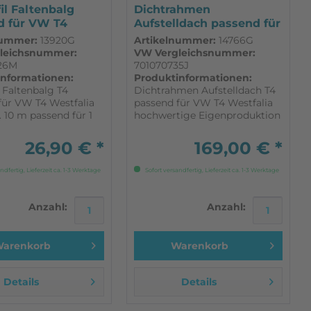
fil Faltenbalg
Dichtrahmen
d für VW T4
Aufstelldach passend für
ia
VW T4...
nummer:
13920G
Artikelnummer:
14766G
leichsnummer:
VW Vergleichsnummer:
26M
701070735J
informationen:
Produktinformationen:
l Faltenbalg T4
Dichtrahmen Aufstelldach T4
für VW T4 Westfalia
passend für VW T4 Westfalia
 10 m passend für 1
hochwertige Eigenproduktion
g
für alle Westfalia Klappdächer
26,90 € *
169,00 € *
ndfertig, Lieferzeit ca. 1-3 Werktage
Sofort versandfertig, Lieferzeit ca. 1-3 Werktage
Anzahl:
Anzahl:
arenkorb
Warenkorb
Details
Details