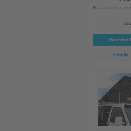
vorhanden)
Sofort versandfertig, Lieferz
Anz
Warenkor
Details