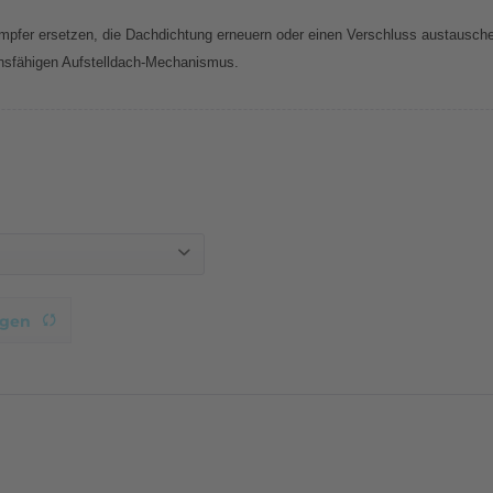
pfer ersetzen, die Dachdichtung erneuern oder einen Verschluss austauschen
ionsfähigen Aufstelldach-Mechanismus.
igen
ktion
rmany
i
Original