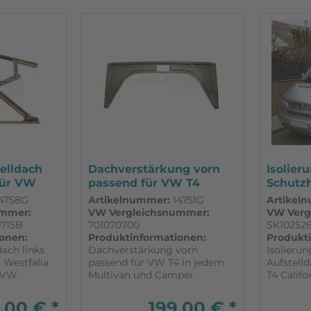
telldach
Dachverstärkung vorn
Isolier
für VW
passend für VW T4
Schutzh
Aufstell
4758G
Artikelnummer:
14751G
Artikel
ummer:
VW Vergleichsnummer:
VW Verg
0715B
701070700
SK10252
onen:
Produktinformationen:
Produkt
dach links
Dachverstärkung vorn
Isolierun
 Westfalia
passend für VW T4 in jedem
Aufstell
l VW
Multivan und Camper
T4 Calif
r links
(Westfalia, California) verbaut
Aufstell
 mehr
_____________________________________________
Polyethy
,00 € *
199,00 € *