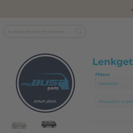
A
Lenkget
Filtern
Hersteller
Eigenprodu
Produkte anze
Förch
Lemförder
My Bus Part
Nachbau - s