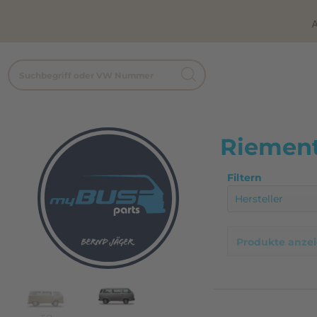
A
Riement
Filtern
Hersteller
Conti
Produkte anze
Volkswagen 