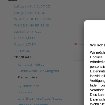
Motor
Luftgekühlt 1,6l CT CZ
Luftgekühlt 2,0l CU
WBX 1,9l DF DG DH GW
WBX 2,1l MV SR SS DJ
2,0 l 2E ADY AGG
11
Diesel 1,6l CS
Diesel 1,7l KY
Momentan nicht verfügba
TD 1,6l JX
Details
TD 1,9l AAZ
Komplett-Motor
Kurbelwelle, Schwungrad
Riementrieb
Zylinderkopf
Ölkreislauf
Luftfilter, Kraftstofffilter
Unterdruckanlage