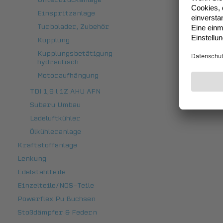
Einspritzanlage
Turbolader, Zubehör
Kupplung
Kupplungsbetätigung
hydraulisch
Motoraufhängung
TDI 1,9 l 1Z AHU AFN
Subaru Umbau
Ladeluftkühler
Ölkühleranlage
Kraftstoffanlage
Lenkung
Edelstahlteile
Einzelteile/NOS-Teile
Powerflex Pu Buchsen
Stoßdämpfer & Federn