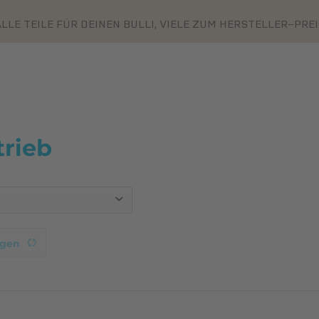
LLE TEILE FÜR DEINEN BULLI, VIELE ZUM HERSTELLER-PRE
rieb
igen
Original