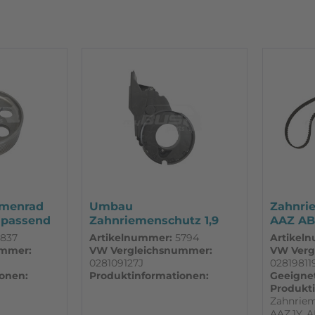
emenrad
Umbau
Zahnri
 passend
Zahnriemenschutz 1,9
AAZ ABL 
TDI unten passend VW
837
Artikelnummer:
5794
Artikel
T3
ummer:
VW Vergleichsnummer:
VW Verg
028109127J
02819811
onen:
Produktinformationen:
Geeignet 
Produkt
Zahnriem
AAZ,1Y, A