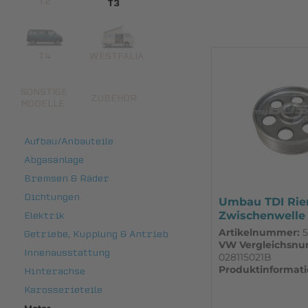
T2
T3
T4
WESTFALIA
SONSTIGE
ZUBEHÖR
MODELLE
Aufbau/Anbauteile
Abgasanlage
Bremsen & Räder
Dichtungen
Umbau TDI Ri
Zwischenwelle
Elektrik
für...
Artikelnummer:
5
Getriebe, Kupplung & Antrieb
VW Vergleichsn
Innenausstattung
028115021B
Produktinformati
Hinterachse
Karosserieteile