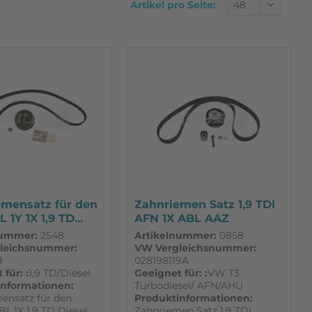
Artikel pro Seite:
emensatz für den
Zahnriemen Satz 1,9 TDI
1Y 1X 1,9 TD...
AFN 1X ABL AAZ
passend...
nummer:
2548
Artikelnummer:
0858
leichsnummer:
VW Vergleichsnummer:
9
028198119A
für: :
1,9 TD/Diesel
Geeignet für: :
VW T3
informationen:
Turbodiesel/ AFN/AHU
ensatz für den
Produktinformationen:
BL,1X 1,9 TD Diesel.
Zahnriemen Satz 1,9 TDI