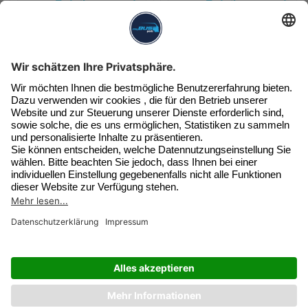
Details
Details
Unser Newsletter
Exklusive Angebote & Infos
Jetzt beim Newsletter anmelden
SERVICE HOTLINE
Widerruf erklären
SHOP SERVICE
INFORMATIONEN