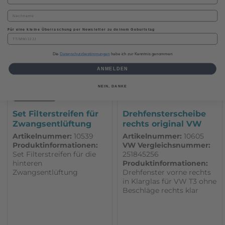
Details
Details
Für eine kleine Überraschung per Newsletter zu deinem Geburtstag
Die
Datenschutzbestimmungen
habe ich zur Kenntnis genommen
ANMELDEN
NEIN, DANKE
Set Filterstreifen für
Drehfensterscheibe
Zwangsentlüftung
rechts original VW
passend...
passend...
Artikelnummer:
10539
Artikelnummer:
10605
Produktinformationen:
VW Vergleichsnummer:
Set Filterstreifen für die
251845256
hinteren
Produktinformationen:
Zwangsentlüftung
Drehfenster vorne rechts
passend beim VW Bus T3
in Klarglas für VW T3 ohne
und T4. 1 Set reicht für 1
Beschläge rechts klar
Fahrzeug Blende auf dem
original VW Ersatzteil
Bild ist nicht Bestandteil
des Artikels