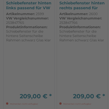
Schiebefenster hinten
Schiebefenster hinten
links passend für VW
rechts passend für
T3
VW T3
Artikelnummer:
2599
Artikelnummer:
2600
VW Vergleichsnummer:
VW Vergleichsnummer:
253847765
253847766
Produktinformationen:
Produktinformationen:
Schiebefenster für die
Schiebefenster für die
hintere Seitenscheibe
hintere Seitenscheibe
Rahmen schwarz Glas klar
Rahmen schwarz Glas klar
Bei Fahrzeugen mit
Bei Fahrzeugen mit
Zwangsbelüftung in den
Zwangsbelüftung in den
Seitenscheiben, entfällt
Seitenscheiben, entfällt
diese. Warnhinweis: Ist auf
diese. Warnhinweis: Ist auf
der Montageseite des
der Montageseite des
Fensters eine Schiebetür,
Fensters eine Schiebetür,
besteht erhöhte...
besteht erhöhte...
209,00 € *
209,00 € *
Momentan nicht verfügbar
Momentan nicht verfügbar