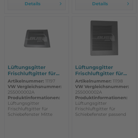
Details
Details
Lüftungsgitter
Lüftungsgitter
Frischluftgitter für...
Frischluftgitter für...
Artikelnummer:
11197
Artikelnummer:
11198
VW Vergleichsnummer:
VW Vergleichsnummer:
255000002A
255000002A
Produktinformationen:
Produktinformationen:
Lüftungsgitter
Lüftungsgitter
Frischluftgitter für
Frischluftgitter für
Schiebefenster Mitte
Schiebefenster passend
passend für VW T3
für VW T3 Breite 275 mm
Klemmbreite 420 mm ,
für das linke
das Gitter selbst 460 mm
Schiebefenster mit
für das linke
Moskitonetz