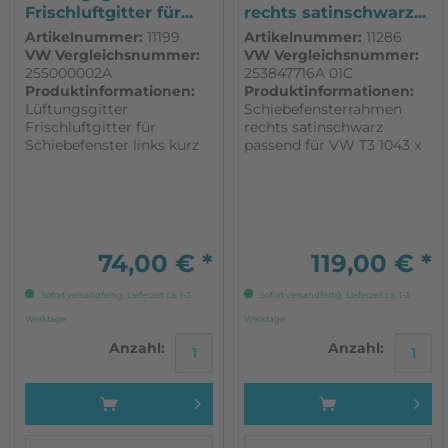
Frischluftgitter für...
rechts satinschwarz...
Artikelnummer:
11199
Artikelnummer:
11286
VW Vergleichsnummer:
VW Vergleichsnummer:
255000002A
253847716A 01C
Produktinformationen:
Produktinformationen:
Lüftungsgitter
Schiebefensterrahmen
Frischluftgitter für
rechts satinschwarz
Schiebefenster links kurz
passend für VW T3 1043 x
passend für VW T3 Breite
419 rechts mitte
110 mm für das linke
satinschwarz original
Schiebefenster mit
Volkswagen Ersatzteil
Moskitonetz
74,00 € *
119,00 € *
Sofort versandfertig, Lieferzeit ca. 1-3
Sofort versandfertig, Lieferzeit ca. 1-3
Werktage
Werktage
Anzahl:
Anzahl: