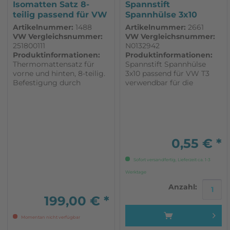
Isomatten Satz 8-
Spannstift
teilig passend für VW
Spannhülse 3x10
T3
passend für VW T3
Artikelnummer:
1488
Artikelnummer:
2661
VW Vergleichsnummer:
VW Vergleichsnummer:
251800111
N0132942
Produktinformationen:
Produktinformationen:
Thermomattensatz für
Spannstift Spannhülse
vorne und hinten, 8-teilig.
3x10 passend für VW T3
Befestigung durch
verwendbar für die
beiliegende Saugnäpfe. 1
Drehfensterachse beim
Satz für ein Auto 7 lagig
Dreiecksfenster
Innenfarbe Grau
verwendbar für die
Schaltstange
Differentialsperre
verwendbar für das
0,55 € *
Stellelement
Differentialsperre
Sofort versandfertig, Lieferzeit ca. 1-3
Werktage
Anzahl:
199,00 € *
Momentan nicht verfügbar