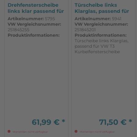
Drehfensterscheibe
Türscheibe links
links klar passend für
Klarglas, passend für
VW T3
VW T3
Artikelnummer:
5795
Artikelnummer:
5941
VW Vergleichsnummer:
VW Vergleichsnummer:
251845255
251845201
Produktinformationen:
Produktinformationen:
Türscheibe links Klarglas,
passend für VW T3
Kurbelfensterscheibe
vorne links geeignet für
Volkswagen T3. Klarglas,
nicht getönt
61,99 € *
71,50 € *
Momentan nicht verfügbar
Momentan nicht verfügbar