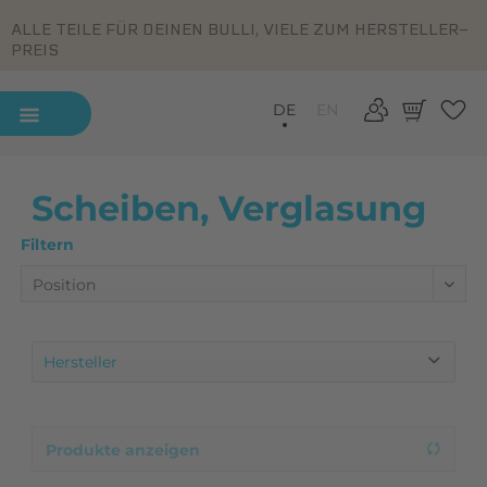
ALLE TEILE FÜR DEINEN BULLI, VIELE ZUM HERSTELLER-
PREIS
DE
EN
Scheiben, Verglasung
Filtern
Hersteller
BBT
Eigenproduktion
Produkte anzeigen
Erstausrüsterqualität