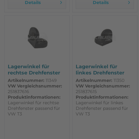
Details
Details
Lagerwinkel für
Lagerwinkel für
rechtse Drehfenster
linkes Drehfenster
passend für...
passend für...
Artikelnummer:
11349
Artikelnummer:
11350
VW Vergleichsnummer:
VW Vergleichsnummer:
251837616
251837615
Produktinformationen:
Produktinformationen:
Lagerwinkel für rechtse
Lagerwinkel für linkes
Drehfenster passend für
Drehfenster passend für
VW T3
VW T3