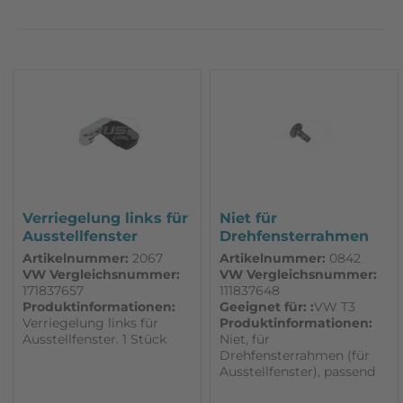
Made in Germany
sehr gute Qualität
SSP
Volkswagen Classic Parts
Volkswagen Original
VW Classic Parts
WESTAGON - Overland Parts
Zubehör
Verriegelung links für
Niet für
Ausstellfenster
Drehfensterrahmen
passend...
für Ausstellfenster...
Artikelnummer:
2067
Artikelnummer:
0842
VW Vergleichsnummer:
VW Vergleichsnummer:
171837657
111837648
Produktinformationen:
Geeignet für: :
VW T3
Verriegelung links für
Produktinformationen:
Ausstellfenster. 1 Stück
Niet, für
Drehfensterrahmen (für
Ausstellfenster), passend
für VW T3