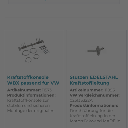
Made in Germany
VDO
Volkswagen Original
Zanzinger Automobiltechnik
Zubehör
Ötiker
Kraftstoffkonsole
Stutzen EDELSTAHL
WBX passend für VW
Kraftstoffleitung
T3
Motorraum WBX
Artikelnummer:
11573
Artikelnummer:
11095
Produktinformationen:
VW Vergleichsnummer:
Kraftstoffkonsole zur
025133322A
stabilen und sicheren
Produktinformationen:
Montage der originalen
Durchführung für die
Kraftstoffpumpe und des
Kraftstoffleitung in der
originalen Kraftstofffilters
Motorrückwand MADE in
am VW T3. Wir empfehlen
GERMANY EDELSTAHL