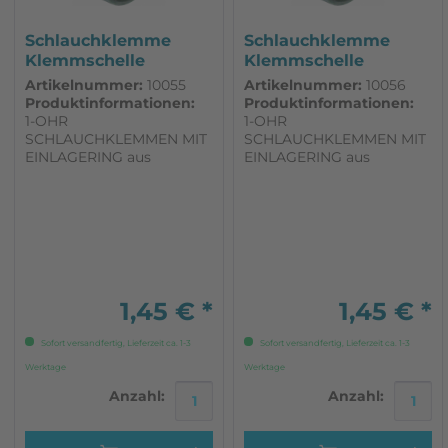
Schlauchklemme
Schlauchklemme
Klemmschelle
Klemmschelle
Edelstahl Ötiker 17,5
Edelstahl Ötiker 16
Artikelnummer:
10055
Artikelnummer:
10056
Produktinformationen:
Produktinformationen:
1-OHR
1-OHR
SCHLAUCHKLEMMEN MIT
SCHLAUCHKLEMMEN MIT
EINLAGERING aus
EINLAGERING aus
Profilrohr, Niro Edelstahl
Profilrohr, Niro Edelstahl
V2A (1.4301) mit
V2A (1.4301) mit
vormontiertem
vormontiertem
Einlagering (Edelstahl
Einlagering (Edelstahl
rostfrei) der Einlagering
rostfrei) der Einlagering
bewirkt eine schonende
bewirkt eine schonende
und absolut sichere
und absolut sichere
Rundum-Abbindung
Rundum-Abbindung
1,45 € *
1,45 € *
Klemmbereich: 14,6 mm -
Klemmbereich: 13,1 mm -
16,8...
15,3...
Sofort versandfertig, Lieferzeit ca. 1-3
Sofort versandfertig, Lieferzeit ca. 1-3
Werktage
Werktage
5€ Gutschein
Anzahl:
Anzahl:
für deine Newsletter-Anmeldung