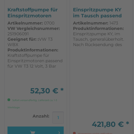
Kraftstoffpumpe für
Einspritzpumpe KY
Einspritzmotoren
im Tausch passend
passend...
für VW T3
Artikelnummer:
0700
Artikelnummer:
1473
VW Vergleichsnummer:
Produktinformationen:
251906091
Einspritzpumpe KY, im
Geeignet für: :
VW T3
Tausch, generalüberholt.
WBX
Nach Rücksendung des
Produktinformationen:
Altteils in org. Verpackung
Kraftstoffpumpe für
wird dieser
Einspritzmotoren passend
zurückerstattet! Das
für VW T3 12 Volt, 3 Bar
Altteil muss
instandsetzbar sein.
52,30 € *
Sofort versandfertig, Lieferzeit ca. 1-3
Werktage
Anzahl:
421,80 € *
Momentan nicht verfügbar