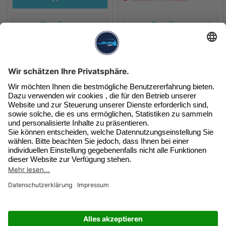
Details
Details
Unser Newsletter
Exklusive Angebote & Infos
Jetzt beim Newsletter anmelden
SERVICE HOTLINE
Widerruf erklären
SHOP SERVICE