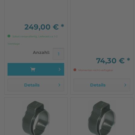
WBX Motoren, DH GW SR
SS MV DJ
249,00 € *
Sofort versandfertig, Lieferzeit ca. 1-3
Werktage
Anzahl:
74,30 € *
Momentan nicht verfügbar
Details
Details