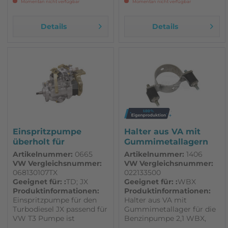
Momentan nicht verfügbar
Momentan nicht verfügbar
Details
Details
Einspritzpumpe
Halter aus VA mit
überholt für
Gummimetallagern
Turbodiesel JX...
für...
Artikelnummer:
0665
Artikelnummer:
1406
VW Vergleichsnummer:
VW Vergleichsnummer:
068130107TX
022133500
Geeignet für: :
TD; JX
Geeignet für: :
WBX
Produktinformationen:
Produktinformationen:
Einspritzpumpe für den
Halter aus VA mit
Turbodiesel JX passend für
Gummimetallager für die
VW T3 Pumpe ist
Benzinpumpe 2,1 WBX,
generalüberholt ohne LDA
passend für VW T3 1 Stück