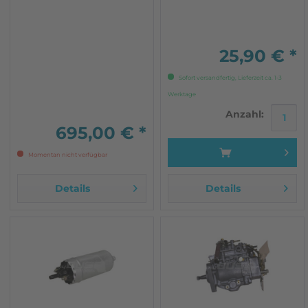
und Halter für LDA (diese
Edelstahl Eigenproduktion
bitte vom Altteil
übernehmen) Wir lassen
die JX Einspritzpumpen
25,90 € *
bei einem führenden
Spezialisten für
Sofort versandfertig, Lieferzeit ca. 1-3
Dieselpumpen mit...
Werktage
Anzahl:
695,00 € *
Momentan nicht verfügbar
Details
Details