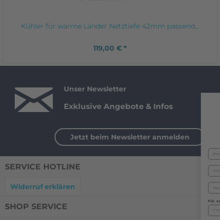
Kühler für warme Länder Netztiefe 42mm passend...
119,00 € *
Unser Newsletter
Exklusive Angebote & Infos
Jetzt beim Newsletter anmelden
SERVICE HOTLINE
Widerruf erklären
Für e
SHOP SERVICE