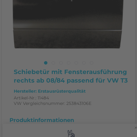
Schiebetür mit Fensterausführung
rechts ab 08/84 passend für VW T3
Hersteller: Erstausrüsterqualität
Artikel-Nr.:
11484
VW Vergleichsnummer:
253843106E
Produktinformationen
Schiebetür mit Fensterausführung rechts ab 08/84
passend für VW T3