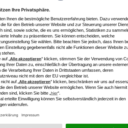
5€ 
äuse sind aus kohlenstofffaserverstärktem Polyamid-Filament. 
d temperaturbeständig bis 180 °C.
für dein
ungsbuchsen ist für den Betrieb ohne Fett entwickelt worden. Da
ge zu tauschen. Bereits eingebaute Faltenbalge haben Fettrücks
sbuchsen gedacht sind.
t den Vorteil einer exakten Schaltung - kein Schmieren des Sc
keit durch Verkleben oder Verschmutzen des alten Fettes.
aus:
Für eine kleine Überraschung per Newsl
hinten am Getriebe, ersetzt 251 711 207 D
vorne Nähe Tank, ersetzt 251 711 207 E
1 711 167 F für Führungslager hinten / Ersatz für die verbauten
r Montage inkl. Einbauanleitung
Die
Datenschutzbesti
o Modelle