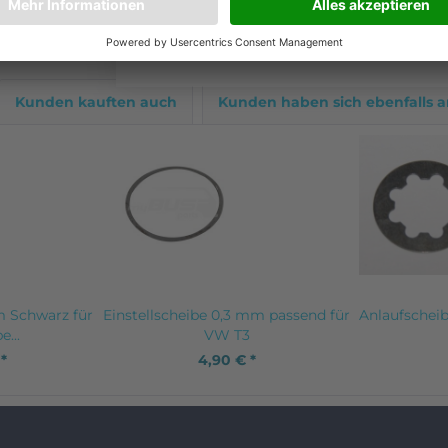
Kunden kauften auch
Kunden haben sich ebenfalls 
 Schwarz für
Einstellscheibe 0,3 mm passend für
Anlaufschei
...
VW T3
 *
4,90 € *