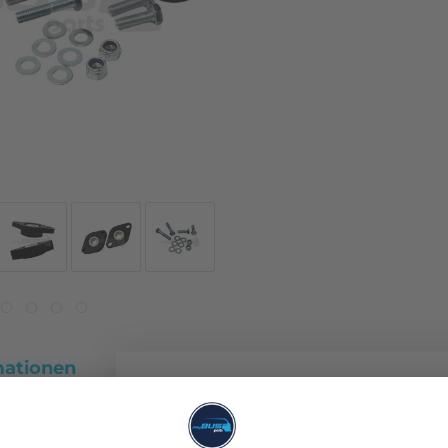
mationen
ne nahezu spielfreie Schaltstangenführung für den VW T3 2WD an.
e 4 Gang Schaltstangenführung ab Modelljahr 1986. Der
chmesser beträgt 20mm.