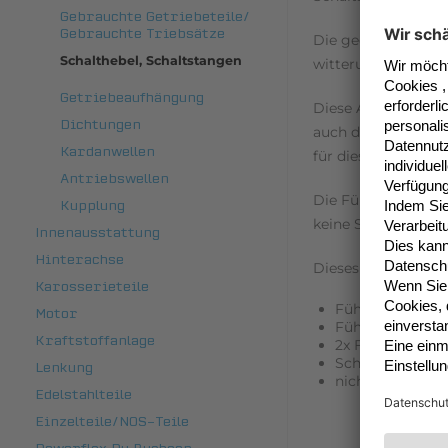
Gebrauchte Getriebeteile/
Gebrauchte Triebsätze
Die gedruckten Geh
Schalthebel, Schaltstangen
witterungs-, öl- un
Getriebeaufhängung
Diese Art der Führ
Dichtungen
auch die Faltenbal
Kardanwellen
für diese Führung
Antriebswellen
Die Führung genieß
Kupplung
keine Schwergängig
Innenausstattung
Hinterachse
Dieses Set besteht 
Karosserieteile
Führungsbuchse 
Motor
Führungsbuchse 
Kraftstoffanlage
2x Faltenbalg 25
Schraubenset zu
Lenkung
nicht für Syncr
Edelstahlteile
Einzelteile/NOS-Teile