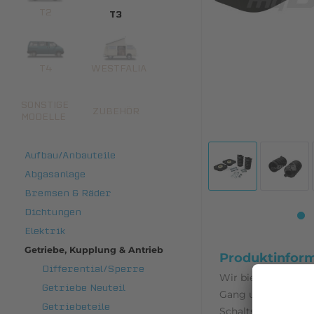
T2
T3
T4
WESTFALIA
SONSTIGE
ZUBEHÖR
MODELLE
Aufbau/Anbauteile
Abgasanlage
Bremsen & Räder
Dichtungen
Elektrik
Getriebe, Kupplung & Antrieb
Produktinfor
Differential/Sperre
Wir bieten hier ei
Getriebe Neuteil
Gang und die neuer
Getriebeteile
Schaltstangendur