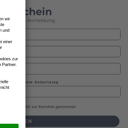
Gutschein
Sie sind
e Newsletter-Anmeldung
her ist es wichtig
tände, welche nicht
haltgestänges mehr,
etter zu deinem Geburtstag
mmungen
habe ich zur Kenntnis genommen
ANMELDEN