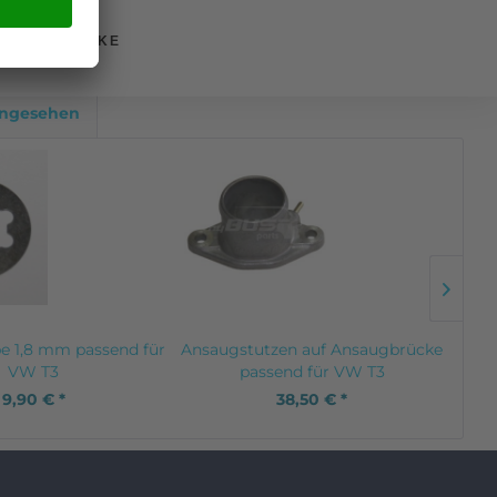
NEIN, DANKE
angesehen
be 1,8 mm passend für
Ansaugstutzen auf Ansaugbrücke
Vord
VW T3
passend für VW T3
9,90 € *
38,50 € *